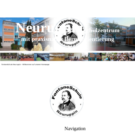
FontaneSchule
Neuruppin
S
chulzentrum
mit praxisnaher Berufsorientierung
Navigation